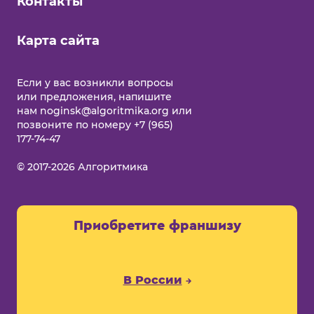
Контакты
Карта сайта
Еcли у вас возникли вопросы
или предложения, напишите
нам
noginsk@algoritmika.org
или
позвоните по номеру
+7 (965)
177-74-47
© 2017-2026 Алгоритмика
Приобретите
франшизу
В России